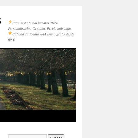
5
Camisetas futbol baratas 2024
Personalización Gratuita. Precio más bajo.
Calidad Tailandia AAA
Envío gratis desde
69 €.