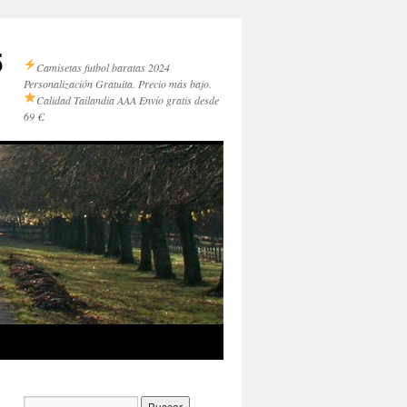
5
Camisetas futbol baratas 2024
Personalización Gratuita. Precio más bajo.
Calidad Tailandia AAA
Envío gratis desde
69 €.