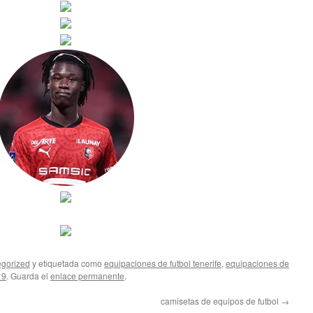
gorized
y etiquetada como
equipaciones de futbol tenerife
,
equipaciones de
19
. Guarda el
enlace permanente
.
camisetas de equipos de futbol
→