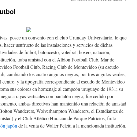
utbol
tivas, posee un convenio con el club Urunday Universitario, lo que
, hacer usufructo de las instalaciones y servicios de dichas
ctividades de fútbol, baloncesto, voleibol, boxeo, natación,
titución, traba amistad con el Albion Football Club, Mar de
video Football Club, Racing Club de Montevideo (su escudo
lub, cambiando los cuatro ángulos negros, por tres ángulos verdes,
l centro, y la tipografía correspondiente al escudo de Montevideo
toma sus colores en homenaje al campeón uruguayo de 1931; su
 negra a rayas verticales con pantalón negro, fue cedido por
omento, ambas directivas han mantenido una relación de amistad
, Bolton Wanderers, Wolverhampton Wanderers, el Estudiantes de
istad) y el Club Atlético Huracán de Parque Patricios, fruto
ión japón
de la venta de Walter Peletti a la mencionada institución.