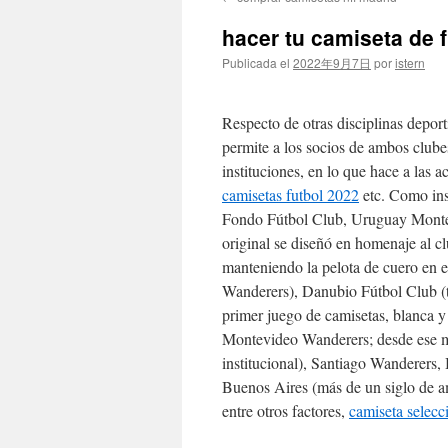
contenido
hacer tu camiseta de f
Publicada el
2022年9月7日
por
istern
Respecto de otras disciplinas depor
permite a los socios de ambos clubes
instituciones, en lo que hace a las a
camisetas futbol 2022
etc. Como ins
Fondo Fútbol Club, Uruguay Monte
original se diseñó en homenaje al c
manteniendo la pelota de cuero en e
Wanderers), Danubio Fútbol Club (
primer juego de camisetas, blanca y
Montevideo Wanderers; desde ese m
institucional), Santiago Wanderers
Buenos Aires (más de un siglo de am
entre otros factores,
camiseta selecc