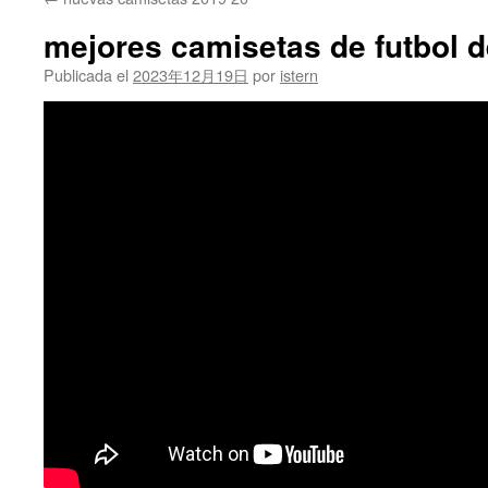
contenido
mejores camisetas de futbol de
Publicada el
2023年12月19日
por
istern