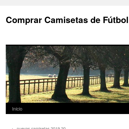
Comprar Camisetas de Fútbol
Saltar
Inicio
al
←
nuevas camisetas 2019 20