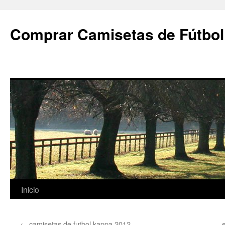
Comprar Camisetas de Fútbol
Saltar
Inicio
al
←
camisetas de futbol kappa 2012