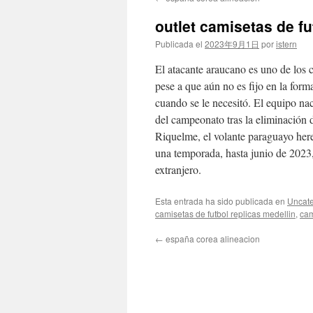
contenido
outlet camisetas de fu
Publicada el
2023年9月1日
por
istern
El atacante araucano es uno de los
pese a que aún no es fijo en la form
cuando se le necesitó. El equipo nac
del campeonato tras la eliminación 
Riquelme, el volante paraguayo here
una temporada, hasta junio de 2023
extranjero.
Esta entrada ha sido publicada en
Uncate
camisetas de futbol replicas medellin
,
cam
←
españa corea alineacion