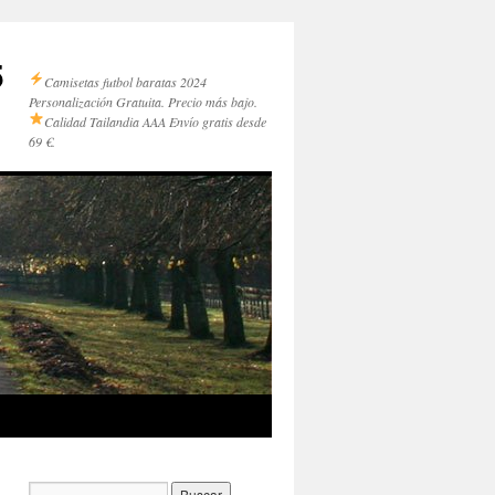
5
Camisetas futbol baratas 2024
Personalización Gratuita. Precio más bajo.
Calidad Tailandia AAA
Envío gratis desde
69 €.