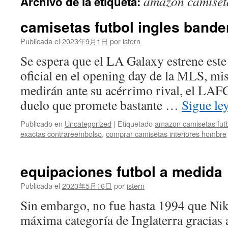
amazon camiseta
Archivo de la etiqueta:
contenido
camisetas futbol ingles bande
Publicada el
2023年9月1日
por
istern
Se espera que el LA Galaxy estrene est
oficial en el opening day de la MLS, mi
medirán ante su acérrimo rival, el LAF
duelo que promete bastante …
Sigue l
Publicado en
Uncategorized
|
Etiquetado
amazon camisetas futb
exactas contrareembolso
,
comprar camisetas interiores hombre
equipaciones futbol a medida
Publicada el
2023年5月16日
por
istern
Sin embargo, no fue hasta 1994 que Nik
máxima categoría de Inglaterra gracias 