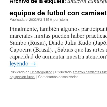
amazon camiseta
Archivo de la etiqueta:
contenido
equipos de futbol con camiset
Publicada el
2023年3月15日
por
istern
Finalmente, también algunos participante
marciales mixtas pueden haber practica
Sambo (Rusia), Daido Juku Kudo (Japó
Capoeira (Brasil). ¿Sabías que las artes 
capacidad de aumentar nuestra atenci
leyendo
→
Publicado en
Uncategorized
|
Etiquetado
amazon camisetas fut
en
equipacion futbol
|
Comentarios desactivados
equipos
de
futbol
con
camiseta
amarilla