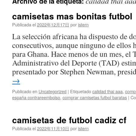
calidad thai aa
Archivo de la etiqueta:
contenido
camisetas mas bonitas futbol
Publicada el
2022年12月17日
por
istern
La selección africana ha dispuesto de d
consecutivos, aunque ninguno de ellos h
para Ghana. Hace menos de un mes, el 
Administrativo del Deporte (TAD) estim
presentado por Stephen Newman, pres
→
Publicado en
Uncategorized
|
Etiquetado
calidad thai aaa
,
compr
españa contrareembolso
,
comprar camisetas futbol baratas
|
Co
camisetas de futbol cadiz cf
Publicada el
2022年11月10日
por
istern