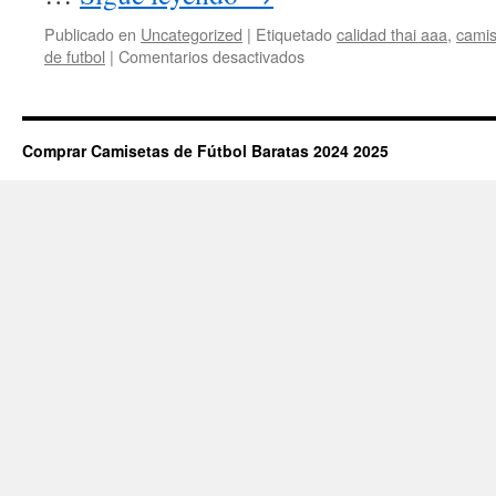
Publicado en
Uncategorized
|
Etiquetado
calidad thai aaa
,
camis
en
de futbol
|
Comentarios desactivados
camiseta
futbol
mujer
Comprar Camisetas de Fútbol Baratas 2024 2025