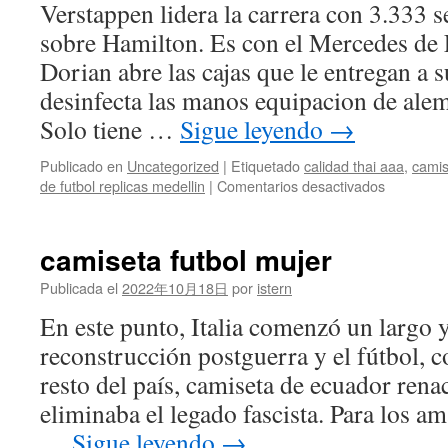
Verstappen lidera la carrera con 3.333 
sobre Hamilton. Es con el Mercedes de
Dorian abre las cajas que le entregan a s
desinfecta las manos equipacion de ale
Solo tiene …
Sigue leyendo
→
Publicado en
Uncategorized
|
Etiquetado
calidad thai aaa
,
camis
en
de futbol replicas medellin
|
Comentarios desactivados
camisetas
de
futbol
camiseta futbol mujer
cadiz
cf
Publicada el
2022年10月18日
por
istern
En este punto, Italia comenzó un largo 
reconstrucción postguerra y el fútbol, 
resto del país, camiseta de ecuador rena
eliminaba el legado fascista. Para los a
…
Sigue leyendo
→