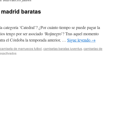
 madrid baratas
a categoría ‘Catedral’? ¿Por cuánto tiempo se puede pagar la
cios tengo por ser asociado ‘Rojinegro’? Tras aquel momento
contra el Córdoba la temporada anterior, …
Sigue leyendo
→
camiseta de marruecos futbol
,
camisetas baratas juventus
,
camisetas de
en
esactivados
comprar
entradas
real
madrid
baratas