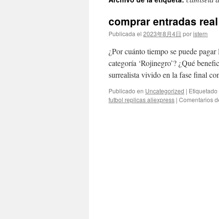
contenido
comprar entradas real
Publicada el
2023年8月4日
por
istern
¿Por cuánto tiempo se puede pagar l
categoría ‘Rojinegro’? ¿Qué benefi
surrealista vivido en la fase final 
Publicado en
Uncategorized
|
Etiquetado
futbol replicas aliexpress
|
Comentarios d