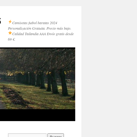
5
Camisetas futbol baratas 2024
Personalización Gratuita. Precio más bajo.
Calidad Tailandia AAA
Envío gratis desde
69 €.