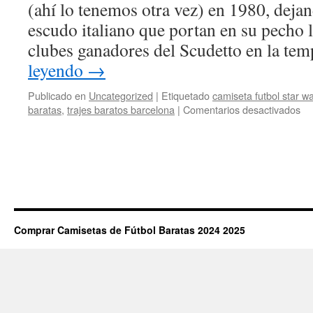
(ahí lo tenemos otra vez) en 1980, dejan
escudo italiano que portan en su pecho 
clubes ganadores del Scudetto en la t
leyendo
→
Publicado en
Uncategorized
|
Etiquetado
camiseta futbol star w
en
baratas
,
trajes baratos barcelona
|
Comentarios desactivados
ca
fut
ch
ba
Comprar Camisetas de Fútbol Baratas 2024 2025