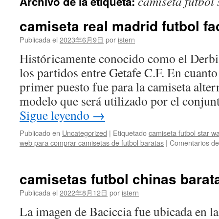
camiseta futbol 
Archivo de la etiqueta:
contenido
camiseta real madrid futbol fa
Publicada el
2023年6月9日
por
istern
Históricamente conocido como el Derbi
los partidos entre Getafe C.F. En cuanto 
primer puesto fue para la camiseta alter
modelo que será utilizado por el conjun
Sigue leyendo
→
Publicado en
Uncategorized
|
Etiquetado
camiseta futbol star w
web para comprar camisetas de futbol baratas
|
Comentarios de
camisetas futbol chinas barat
Publicada el
2022年8月12日
por
istern
La imagen de Baciccia fue ubicada en l