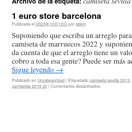
camiseta sevill
Archivo de la etiqueta:
contenido
1 euro store barcelona
Publicada el
2023年10月12日
por
istern
Suponiendo que escriba un arreglo para 
camiseta de marruecos 2022 y suponien
da cuenta de que el arreglo tiene un va
cobro a toda esa gente? Puede ser más 
Sigue leyendo
→
Publicado en
Uncategorized
|
Etiquetado
camiseta sevilla 2013
,
en
camisetas 2019 20
|
Comentarios desactivados
1
euro
store
barcelona