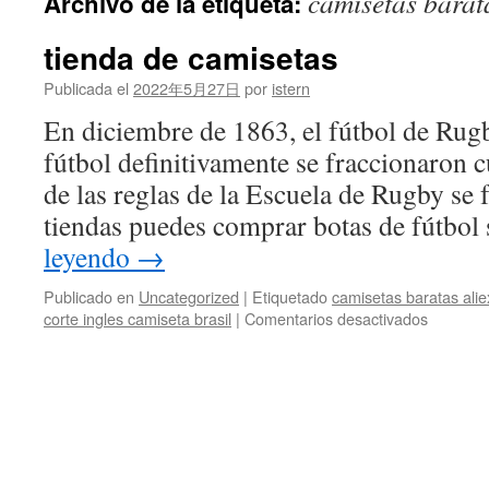
camisetas barat
Archivo de la etiqueta:
contenido
tienda de camisetas
Publicada el
2022年5月27日
por
istern
En diciembre de 1863, el fútbol de Rug
fútbol definitivamente se fraccionaron 
de las reglas de la Escuela de Rugby se 
tiendas puedes comprar botas de fútbol
leyendo
→
Publicado en
Uncategorized
|
Etiquetado
camisetas baratas ali
en
corte ingles camiseta brasil
|
Comentarios desactivados
tienda
de
camiseta