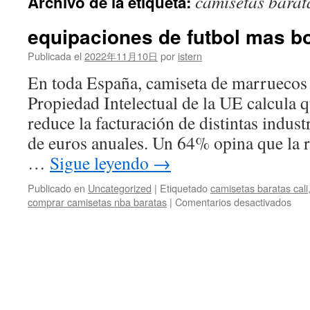
camisetas barata
Archivo de la etiqueta:
contenido
equipaciones de futbol mas b
Publicada el
2022年11月10日
por
istern
En toda España, camiseta de marruecos 
Propiedad Intelectual de la UE calcula 
reduce la facturación de distintas indus
de euros anuales. Un 64% opina que la r
…
Sigue leyendo
→
Publicado en
Uncategorized
|
Etiquetado
camisetas baratas cali
en
comprar camisetas nba baratas
|
Comentarios desactivados
equi
de
futb
mas
boni
202