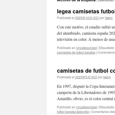
contenido
legea camisetas futbo
Publicada el
2023年10月12日
por
istern
Con este motivo, el estadio sufrió 
del alumbrado, camiseta españa 2022
televisión en color. A menos de u
Publicado en
Uncategorized
|
Etiquetado
camisetas de futbol baratas
|
Comentarios
camisetas de futbol c
Publicada el
2023年5月16日
por
istern
En 1997, disputó la Copa Interamer
campeón de la Libertadores de 1995
Amarillo, obvio, es el color centra
Publicado en
Uncategorized
|
Etiquetado
futbol baratas tailandia
|
Comentarios des