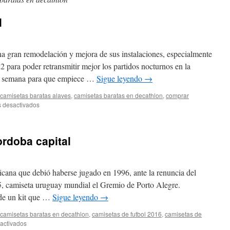
l
una gran remodelación y mejora de sus instalaciones, especialmente
 para poder retransmitir mejor los partidos nocturnos en la
na semana para que empiece …
Sigue leyendo
→
camisetas baratas alaves
,
camisetas baratas en decathlon
,
comprar
en
 desactivados
legea
camisetas
futbol
ordoba capital
icana que debió haberse jugado en 1996, ante la renuncia del
, camiseta uruguay mundial el Gremio de Porto Alegre.
l de un kit que …
Sigue leyendo
→
camisetas baratas en decathlon
,
camisetas de futbol 2016
,
camisetas de
en
activados