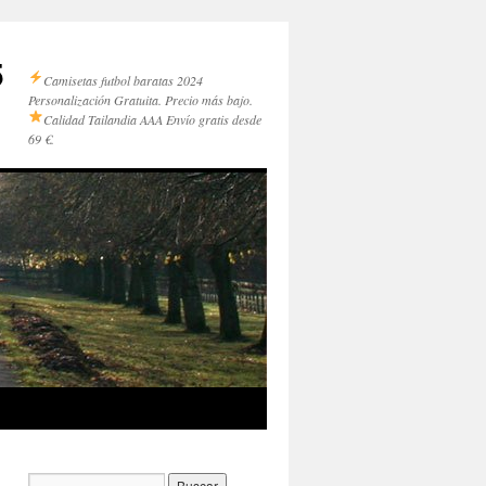
5
Camisetas futbol baratas 2024
Personalización Gratuita. Precio más bajo.
Calidad Tailandia AAA
Envío gratis desde
69 €.