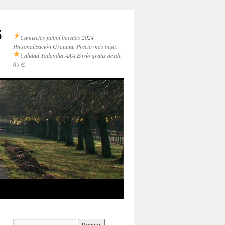
5
Camisetas futbol baratas 2024
Personalización Gratuita. Precio más bajo.
Calidad Tailandia AAA
Envío gratis desde
69 €.