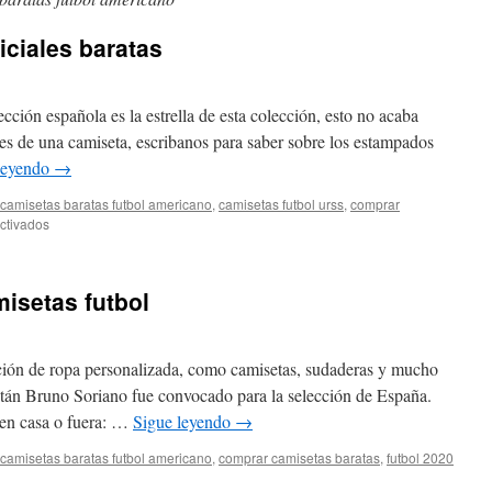
iciales baratas
ección española es la estrella de esta colección, esto no acaba
les de una camiseta, escribanos para saber sobre los estampados
leyendo
→
camisetas baratas futbol americano
,
camisetas futbol urss
,
comprar
en
ctivados
camisetas
de
fútbol
isetas futbol
oficiales
baratas
ción de ropa personalizada, como camisetas, sudaderas y mucho
itán Bruno Soriano fue convocado para la selección de España.
a en casa o fuera: …
Sigue leyendo
→
camisetas baratas futbol americano
,
comprar camisetas baratas
,
futbol 2020