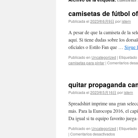
contenido
camisetas de fútbol of
Publicada el
2023年6月9日
por
istern
A pesar de que la camiseta de la sel
aquí. Si tiene dudas sobre los dorsa
oficiales o Estilo Fan que …
Sigue 
Publicado en
Uncategorized
|
Etiquetado
camisetas para pintar
|
Comentarios desa
quitar propaganda cam
Publicada el
2023年5月16日
por
istern
Spreadshirt imprime una gran selec
más. Para la Eurocopa 2016, el cap
Da igual si tu equipo favorito jueg
Publicado en
Uncategorized
|
Etiquetado
en
|
Comentarios desactivados