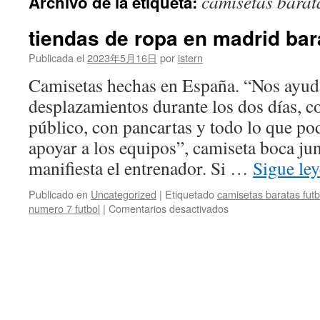
camisetas barat
Archivo de la etiqueta:
contenido
tiendas de ropa en madrid bar
Publicada el
2023年5月16日
por
istern
Camisetas hechas en España. “Nos ayud
desplazamientos durante los dos días, c
público, con pancartas y todo lo que po
apoyar a los equipos”, camiseta boca ju
manifiesta el entrenador. Si …
Sigue le
Publicado en
Uncategorized
|
Etiquetado
camisetas baratas futb
en
numero 7 futbol
|
Comentarios desactivados
tiendas
de
ropa
en
madrid
baratas