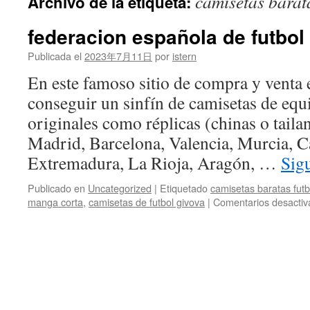
camisetas barat
Archivo de la etiqueta:
contenido
federacion española de futbol
Publicada el
2023年7月11日
por
istern
En este famoso sitio de compra y venta 
conseguir un sinfín de camisetas de equi
originales como réplicas (chinas o taila
Madrid, Barcelona, Valencia, Murcia, Ca
Extremadura, La Rioja, Aragón, …
Sig
Publicado en
Uncategorized
|
Etiquetado
camisetas baratas fut
manga corta
,
camisetas de futbol givova
|
Comentarios desactiv