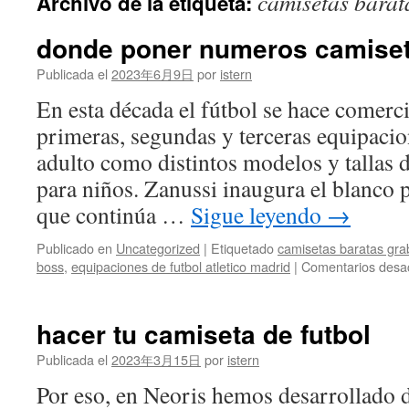
camisetas barat
Archivo de la etiqueta:
contenido
donde poner numeros camiset
Publicada el
2023年6月9日
por
istern
En esta década el fútbol se hace comerc
primeras, segundas y terceras equipacion
adulto como distintos modelos y tallas 
para niños. Zanussi inaugura el blanco p
que continúa …
Sigue leyendo
→
Publicado en
Uncategorized
|
Etiquetado
camisetas baratas gr
boss
,
equipaciones de futbol atletico madrid
|
Comentarios desa
hacer tu camiseta de futbol
Publicada el
2023年3月15日
por
istern
Por eso, en Neoris hemos desarrollado 