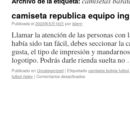
camisetas barat
Archivo de la etiqueta:
contenido
camiseta republica equipo ing
Publicada el
2023年5月16日
por
istern
Llamar la atención de las personas con 
había sido tan fácil, debes seccionar la 
gusta, el tipo de impresión y mandarnos
logotipo. Podrás darle rienda suelta n
Publicado en
Uncategorized
|
Etiquetado
camiseta bolivia futbol
en
futbol ripley
|
Comentarios desactivados
camiseta
republica
equipo
ingles