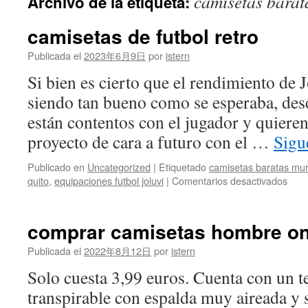
camisetas barat
Archivo de la etiqueta:
contenido
camisetas de futbol retro
Publicada el
2023年6月9日
por
istern
Si bien es cierto que el rendimiento de 
siendo tan bueno como se esperaba, desd
están contentos con el jugador y quiere
proyecto de cara a futuro con el …
Sigu
Publicado en
Uncategorized
|
Etiquetado
camisetas baratas mur
en
quito
,
equipaciones futbol joluvi
|
Comentarios desactivados
cami
de
futbo
comprar camisetas hombre on
retro
Publicada el
2022年8月12日
por
istern
Solo cuesta 3,99 euros. Cuenta con un t
transpirable con espalda muy aireada y 