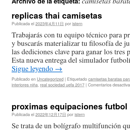
camisetas barat
Archivo de la etiqueta:
contenido
replicas thai camisetas
Publicada el
2023年4月11日
por
istern
Trabajarás con tu equipo técnico para pr
y buscarás materializar tu filosofía de j
las dediciones clave para ganar los tres 
Esta nueva entrega del simulador futbol
Sigue leyendo
→
Publicado en
Uncategorized
|
Etiquetado
camisetas baratas para
interiores niña
,
real sociedad uefa 2017
|
Comentarios desactiv
proximas equipaciones futbol
Publicada el
2022年12月17日
por
istern
Se trata de un bolígrafo multifunción q