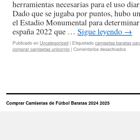
herramientas necesarias para el uso diar
Dado que se jugaba por puntos, hubo un
el Estadio Monumental para determinar a
españa 2022 que …
Sigue leyendo
→
Publicado en
Uncategorized
|
Etiquetado
camisetas baratas para
en
comprar camisetas unicornio
|
Comentarios desactivados
proxim
equipa
futbol
Comprar Camisetas de Fútbol Baratas 2024 2025