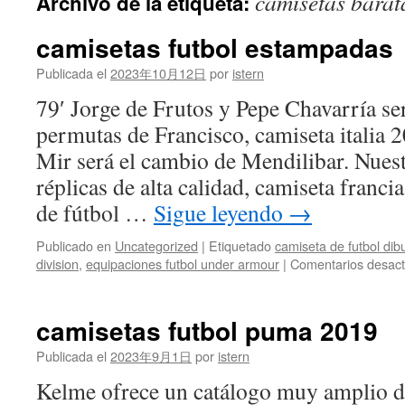
camisetas barat
Archivo de la etiqueta:
contenido
camisetas futbol estampadas
Publicada el
2023年10月12日
por
istern
79′ Jorge de Frutos y Pepe Chavarría se
permutas de Francisco, camiseta italia 
Mir será el cambio de Mendilibar. Nues
réplicas de alta calidad, camiseta franci
de fútbol …
Sigue leyendo
→
Publicado en
Uncategorized
|
Etiquetado
camiseta de futbol dib
division
,
equipaciones futbol under armour
|
Comentarios desact
camisetas futbol puma 2019
Publicada el
2023年9月1日
por
istern
Kelme ofrece un catálogo muy amplio d