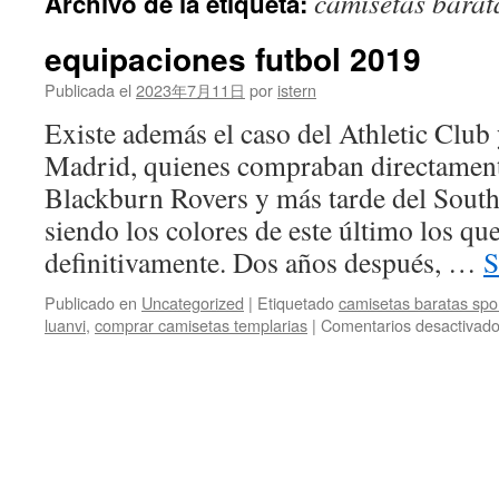
camisetas barat
Archivo de la etiqueta:
contenido
equipaciones futbol 2019
Publicada el
2023年7月11日
por
istern
Existe además el caso del Athletic Club 
Madrid, quienes compraban directament
Blackburn Rovers y más tarde del Sout
siendo los colores de este último los qu
definitivamente. Dos años después, …
S
Publicado en
Uncategorized
|
Etiquetado
camisetas baratas spor
luanvi
,
comprar camisetas templarias
|
Comentarios desactivad