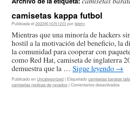
camisetas barat
Archivo de la etiqueta:
contenido
camisetas kappa futbol
Publicada el
2023年10月12日
por
istern
Mientras que una minoría de hackers s
hostil a la motivación del beneficio, la 
la comunidad para cooperar con paquet
como Red Hat, camiseta de inglaterra 
demuestra que la …
Sigue leyendo
→
Publicado en
Uncategorized
|
Etiquetado
camisetas baratas tail
en
camisetas replicas de rayados
|
Comentarios desactivados
camis
kapp
futbol