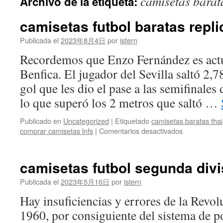
camisetas barat
Archivo de la etiqueta:
contenido
camisetas futbol baratas repli
Publicada el
2023年8月4日
por
istern
Recordemos que Enzo Fernández es actu
Benfica. El jugador del Sevilla saltó 2,7
gol que les dio el pase a las semifinales
lo que superó los 2 metros que saltó …
Publicado en
Uncategorized
|
Etiquetado
camisetas baratas thai
en
comprar camisetas lnfs
|
Comentarios desactivados
camisetas
futbol
baratas
camisetas futbol segunda divi
replicas
Publicada el
2023年5月16日
por
istern
Hay insuficiencias y errores de la Revol
1960, por consiguiente del sistema de p