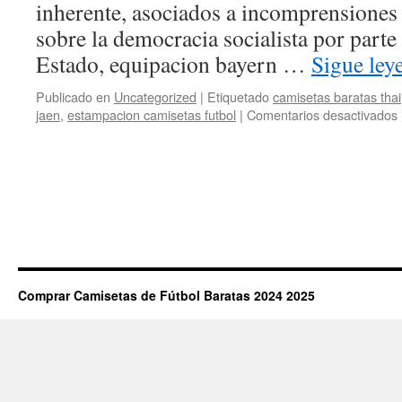
inherente, asociados a incomprensiones 
sobre la democracia socialista por parte 
Estado, equipacion bayern …
Sigue le
Publicado en
Uncategorized
|
Etiquetado
camisetas baratas thai
jaen
,
estampacion camisetas futbol
|
Comentarios desactivados
f
d
Comprar Camisetas de Fútbol Baratas 2024 2025