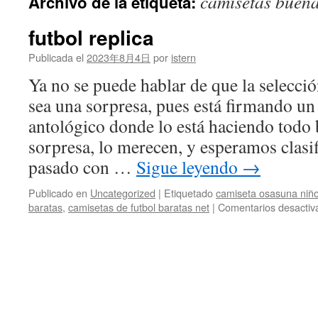
camisetas buena
Archivo de la etiqueta:
contenido
futbol replica
Publicada el
2023年8月4日
por
istern
Ya no se puede hablar de que la selecci
sea una sorpresa, pues está firmando u
antológico donde lo está haciendo todo 
sorpresa, lo merecen, y esperamos clasi
pasado con …
Sigue leyendo
→
Publicado en
Uncategorized
|
Etiquetado
camiseta osasuna niño
baratas
,
camisetas de futbol baratas net
|
Comentarios desactiv