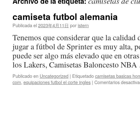
camisetas de cl
Archivo de la etiqueta:
contenido
camiseta futbol alemania
Publicada el
2023年4月11日
por
istern
Tenemos que considerar que la calidad d
jugar a fútbol de Sprinter es muy alta, p
puede ser algo más elevado que en otras 
los Lakers, Camisetas Baloncesto NB
Publicado en
Uncategorized
|
Etiquetado
camisetas basicas ho
com
,
equipaciones futbol el corte ingles
|
Comentarios desactiv