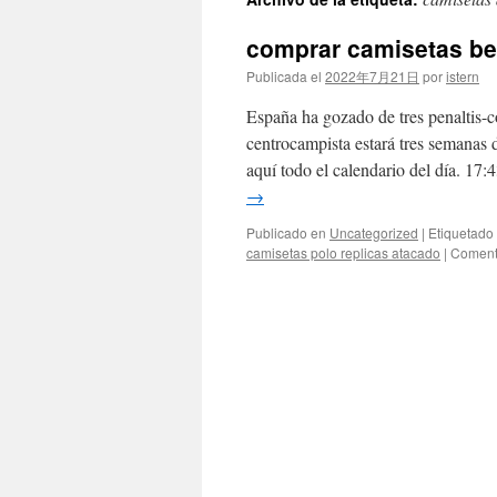
contenido
comprar camisetas be
Publicada el
2022年7月21日
por
istern
España ha gozado de tres penaltis-c
centrocampista estará tres semanas 
aquí todo el calendario del día. 17
→
Publicado en
Uncategorized
|
Etiquetado
camisetas polo replicas atacado
|
Coment