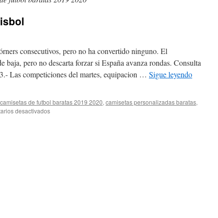
isbol
órners consecutivos, pero no ha convertido ninguno. El
de baja, pero no descarta forzar si España avanza rondas. Consulta
:43.- Las competiciones del martes, equipacion …
Sigue leyendo
camisetas de futbol baratas 2019 2020
,
camisetas personalizadas baratas
,
en
arios desactivados
comprar
camisetas
beisbol