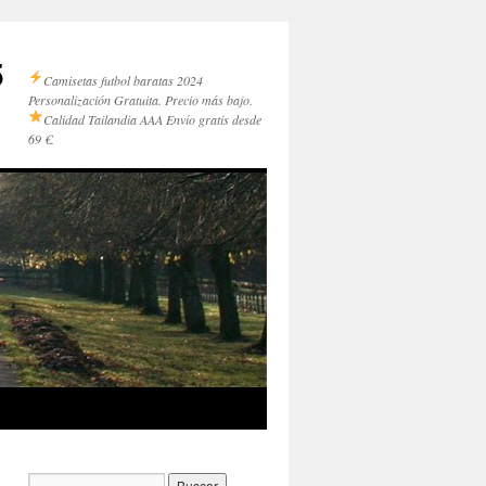
5
Camisetas futbol baratas 2024
Personalización Gratuita. Precio más bajo.
Calidad Tailandia AAA
Envío gratis desde
69 €.