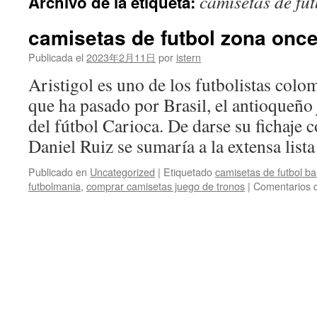
camisetas de fu
Archivo de la etiqueta:
contenido
camisetas de futbol zona onc
Publicada el
2023年2月11日
por
istern
Aristigol es uno de los futbolistas col
que ha pasado por Brasil, el antioqueño
del fútbol Carioca. De darse su fichaje c
Daniel Ruiz se sumaría a la extensa lis
Publicado en
Uncategorized
|
Etiquetado
camisetas de futbol b
futbolmania
,
comprar camisetas juego de tronos
|
Comentarios 