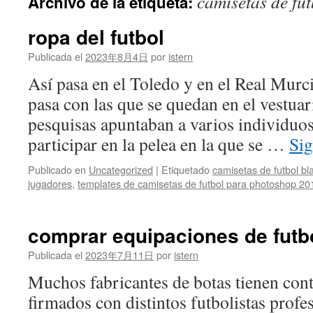
camisetas de fu
Archivo de la etiqueta:
contenido
ropa del futbol
Publicada el
2023年8月4日
por
istern
Así pasa en el Toledo y en el Real Murc
pasa con las que se quedan en el vestua
pesquisas apuntaban a varios individuo
participar en la pelea en la que se …
Si
Publicado en
Uncategorized
|
Etiquetado
camisetas de futbol bl
jugadores
,
templates de camisetas de futbol para photoshop 20
comprar equipaciones de futb
Publicada el
2023年7月11日
por
istern
Muchos fabricantes de botas tienen con
firmados con distintos futbolistas profe