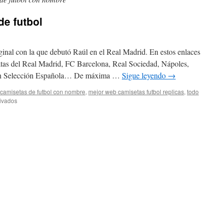
e futbol
iginal con la que debutó Raúl en el Real Madrid. En estos enlaces
ratas del Real Madrid, FC Barcelona, Real Sociedad, Nápoles,
ich Selección Española… De máxima …
Sigue leyendo
→
camisetas de futbol con nombre
,
mejor web camisetas futbol replicas
,
todo
en
ivados
marcas
de
camisetas
de
futbol