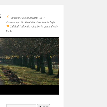
5
Camisetas futbol baratas 2024
Personalización Gratuita. Precio más bajo.
Calidad Tailandia AAA
Envío gratis desde
69 €.