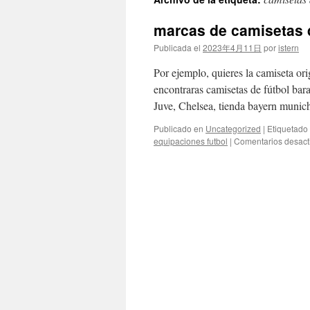
contenido
marcas de camisetas d
Publicada el
2023年4月11日
por
istern
Por ejemplo, quieres la camiseta or
encontraras camisetas de fútbol ba
Juve, Chelsea, tienda bayern mun
Publicado en
Uncategorized
|
Etiquetado
equipaciones futbol
|
Comentarios desact