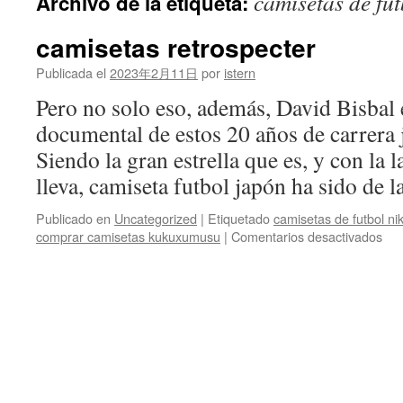
camisetas de fut
Archivo de la etiqueta:
contenido
camisetas retrospecter
Publicada el
2023年2月11日
por
istern
Pero no solo eso, además, David Bisbal
documental de estos 20 años de carrera 
Siendo la gran estrella que es, y con la l
lleva, camiseta futbol japón ha sido de 
Publicado en
Uncategorized
|
Etiquetado
camisetas de futbol ni
en
comprar camisetas kukuxumusu
|
Comentarios desactivados
cam
ret