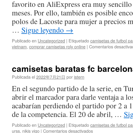
favorito en AliExpress era muy sencillo
meses. Por ello, también es posible enc
polos de Lacoste para mujer a precios m
…
Sigue leyendo
→
Publicado en
Uncategorized
|
Etiquetado
camisetas de futbol p
vietnam
,
comprar camisetas roly online
|
Comentarios desactiva
camisetas baratas fc barcelon
Publicada el
2022年7月21日
por
istern
En el segundo partido de la serie, en Tu
abrir el marcador para darle ventaja a lo
acabarían perdiendo el partido por 2 a 1
de la competencia. El 20 de abril, …
Si
Publicado en
Uncategorized
|
Etiquetado
camisetas de futbol p
en
urss
,
nikis vigo
|
Comentarios desactivados