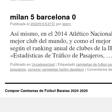
camisetas
baratas
fc
milan 5 barcelona 0
barcelona
Publicada el
2022年5月27日
por
istern
Así mismo, en el 2014 Atlético Nacional
mejor club del mundo, y como el mejor
según el ranking anual de clubes de la
«Estadísticas de Tráfico de Pasajeros, 
Publicado en
Uncategorized
|
Etiquetado
camisetas de futbol p
populares
,
comprar camisetas harley davidson
|
Comentarios de
Comprar Camisetas de Fútbol Baratas 2024 2025