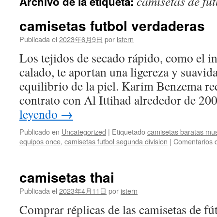
camisetas de fu
Archivo de la etiqueta:
contenido
camisetas futbol verdaderas
Publicada el
2023年6月9日
por
istern
Los tejidos de secado rápido, como el int
calado, te aportan una ligereza y suavid
equilibrio de la piel. Karim Benzema re
contrato con Al Ittihad alrededor de 2
leyendo
→
Publicado en
Uncategorized
|
Etiquetado
camisetas baratas mu
equipos once
,
camisetas futbol segunda division
|
Comentarios 
camisetas thai
Publicada el
2023年4月11日
por
istern
Comprar réplicas de las camisetas de fú