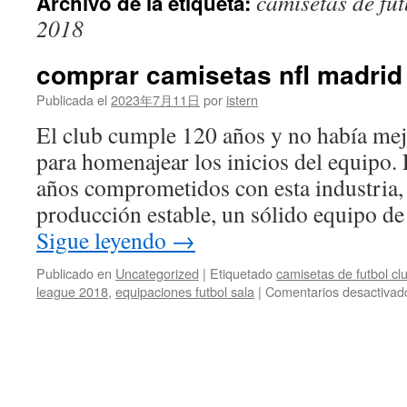
camisetas de fu
Archivo de la etiqueta:
contenido
2018
comprar camisetas nfl madrid
Publicada el
2023年7月11日
por
istern
El club cumple 120 años y no había me
para homenajear los inicios del equipo
años comprometidos con esta industria, 
producción estable, un sólido equipo de 
Sigue leyendo
→
Publicado en
Uncategorized
|
Etiquetado
camisetas de futbol cl
league 2018
,
equipaciones futbol sala
|
Comentarios desactivad