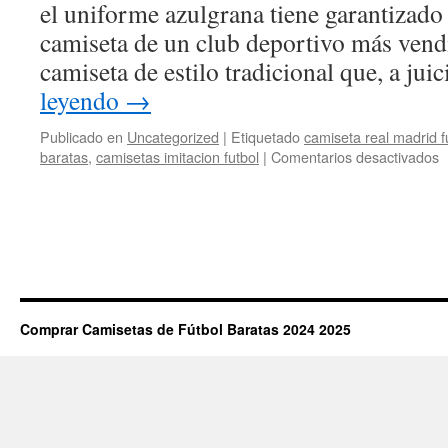
el uniforme azulgrana tiene garantizado 
camiseta de un club deportivo más ven
camiseta de estilo tradicional que, a ju
leyendo
→
Publicado en
Uncategorized
|
Etiquetado
camiseta real madrid fu
e
baratas
,
camisetas imitacion futbol
|
Comentarios desactivados
c
f
e
r
Comprar Camisetas de Fútbol Baratas 2024 2025