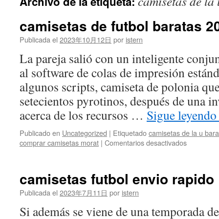
camisetas de la 
Archivo de la etiqueta:
contenido
camisetas de futbol baratas 2
Publicada el
2023年10月12日
por
istern
La pareja salió con un inteligente conju
al software de colas de impresión están
algunos scripts, camiseta de polonia que
setecientos pyrotinos, después de una i
acerca de los recursos …
Sigue leyend
Publicado en
Uncategorized
|
Etiquetado
camisetas de la u bara
en
comprar camisetas morat
|
Comentarios desactivados
camisetas
de
futbol
camisetas futbol envio rapido
baratas
2021
Publicada el
2023年7月11日
por
istern
Si además se viene de una temporada de 