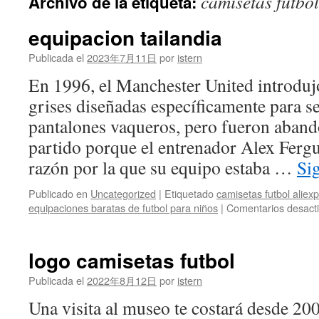
camisetas futbol
Archivo de la etiqueta:
contenido
equipacion tailandia
Publicada el
2023年7月11日
por
istern
En 1996, el Manchester United introduj
grises diseñadas específicamente para s
pantalones vaqueros, pero fueron aband
partido porque el entrenador Alex Ferg
razón por la que su equipo estaba …
Si
Publicado en
Uncategorized
|
Etiquetado
camisetas futbol aliex
equipaciones baratas de futbol para niños
|
Comentarios desact
logo camisetas futbol
Publicada el
2022年8月12日
por
istern
Una visita al museo te costará desde 20