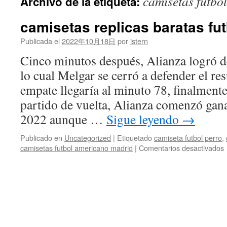
camisetas futbo
Archivo de la etiqueta:
contenido
camisetas replicas baratas fut
Publicada el
2022年10月18日
por
istern
Cinco minutos después, Alianza logró d
lo cual Melgar se cerró a defender el re
empate llegaría al minuto 78, finalment
partido de vuelta, Alianza comenzó gan
2022 aunque …
Sigue leyendo
→
Publicado en
Uncategorized
|
Etiquetado
camiseta futbol perro
,
camisetas futbol americano madrid
|
Comentarios desactivados
r
b
f