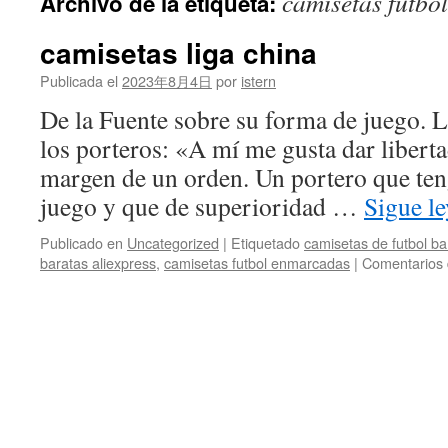
camisetas futbol
Archivo de la etiqueta:
contenido
camisetas liga china
Publicada el
2023年8月4日
por
istern
De la Fuente sobre su forma de juego. L
los porteros: «A mí me gusta dar libertad
margen de un orden. Un portero que teng
juego y que de superioridad …
Sigue l
Publicado en
Uncategorized
|
Etiquetado
camisetas de futbol ba
baratas aliexpress
,
camisetas futbol enmarcadas
|
Comentarios 