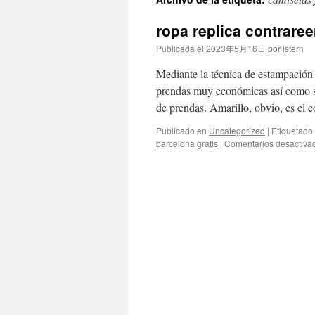
contenido
ropa replica contrare
Publicada el
2023年5月16日
por
istern
Mediante la técnica de estampación di
prendas muy económicas así como so
de prendas. Amarillo, obvio, es el c
Publicado en
Uncategorized
|
Etiquetado
barcelona gratis
|
Comentarios desactiva