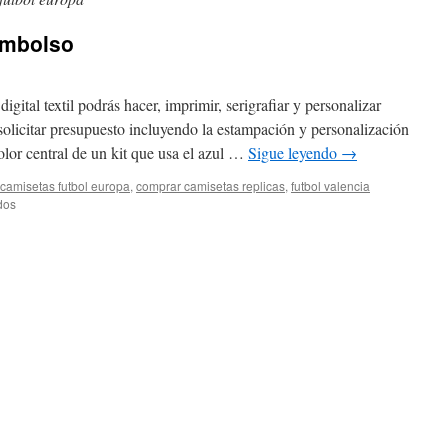
embolso
gital textil podrás hacer, imprimir, serigrafiar y personalizar
licitar presupuesto incluyendo la estampación y personalización
olor central de un kit que usa el azul …
Sigue leyendo
→
camisetas futbol europa
,
comprar camisetas replicas
,
futbol valencia
en
dos
ropa
replica
contrareembolso