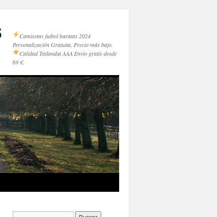
5
Camisetas futbol baratas 2024
Personalización Gratuita. Precio más bajo.
Calidad Tailandia AAA
Envío gratis desde
69 €.