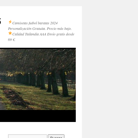
5
Camisetas futbol baratas 2024
Personalización Gratuita. Precio más bajo.
Calidad Tailandia AAA
Envío gratis desde
69 €.