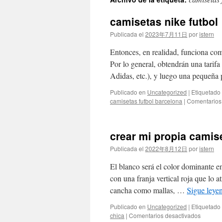
contenido
camisetas nike futbol
Publicada el
2023年7月11日
por
istern
Entonces, en realidad, funciona com
Por lo general, obtendrán una tarifa
Adidas, etc.), y luego una pequeña
Publicado en
Uncategorized
|
Etiquetado
camisetas futbol barcelona
|
Comentarios
crear mi propia camise
Publicada el
2022年8月12日
por
istern
El blanco será el color dominante en
con una franja vertical roja que lo
cancha como mallas, …
Sigue ley
Publicado en
Uncategorized
|
Etiquetado
en
chica
|
Comentarios desactivados