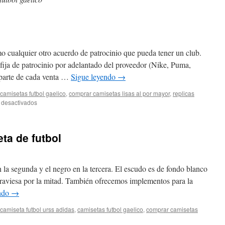
o cualquier otro acuerdo de patrocinio que pueda tener un club.
 fija de patrocinio por adelantado del proveedor (Nike, Puma,
 parte de cada venta …
Sigue leyendo
→
camisetas futbol gaelico
,
comprar camisetas lisas al por mayor
,
replicas
en
 desactivados
camisetas
nike
futbol
ta de futbol
 la segunda y el negro en la tercera. El escudo es de fondo blanco
 atraviesa por la mitad. También ofrecemos implementos para la
endo
→
camiseta futbol urss adidas
,
camisetas futbol gaelico
,
comprar camisetas