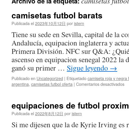
camisetas futbol
Archivo de la etiqueta:
contenido
camisetas futbol barats
Publicada el
2023年10月12日
por
istern
Tiene su sede en Sevilla, capital de la
Andalucía, equipacion inglaterra y actu
Primera División. NFC sur Q&A: ¿Quién 
ascenso en equipacion senegal 2022 la d
ganó su primer …
Sigue leyendo
→
Publicado en
Uncategorized
|
Etiquetado
camiseta roja y negra 
en
argentina
,
camisetas futbol oferta
|
Comentarios desactivados
ca
fu
ba
equipaciones de futbol proxi
Publicada el
2022年8月12日
por
istern
Si me dijesen que la de Kyrie Irving es r