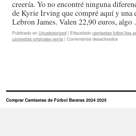
creería. Yo no encontré ninguna diferen
de Kyrie Irving que compré aquí y una q
Lebron James. Valen 22,90 euros, alg
Publicado en
Uncategorized
|
Etiquetado
camisetas futbol liga a
en
camisetas originales venta
|
Comentarios desactivados
equipaci
de
futbol
proxima
tempora
Comprar Camisetas de Fútbol Baratas 2024 2025