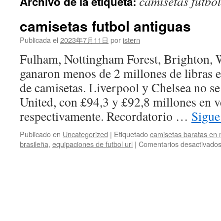
camisetas futbol
Archivo de la etiqueta:
contenido
camisetas futbol antiguas
Publicada el
2023年7月11日
por
istern
Fulham, Nottingham Forest, Brighton,
ganaron menos de 2 millones de libras es
de camisetas. Liverpool y Chelsea no se
United, con £94,3 y £92,8 millones en v
respectivamente. Recordatorio …
Sigue
Publicado en
Uncategorized
|
Etiquetado
camisetas baratas en 
brasileña
,
equipaciones de futbol url
|
Comentarios desactivado