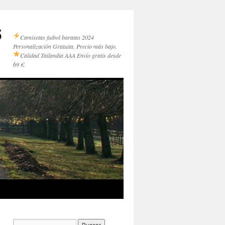
5
Camisetas futbol baratas 2024
Personalización Gratuita. Precio más bajo.
Calidad Tailandia AAA
Envío gratis desde
69 €.