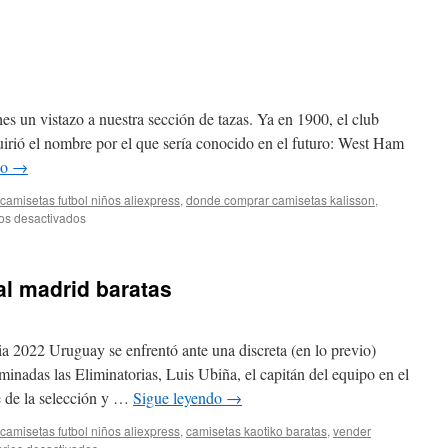
tienda
huesca
futbol
es un vistazo a nuestra sección de tazas. Ya en 1900, el club
irió el nombre por el que sería conocido en el futuro: West Ham
do
→
camisetas futbol niños aliexpress
,
donde comprar camisetas kalisson
,
en
os desactivados
camisetas
nfl
falsas
l madrid baratas
ia 2022 Uruguay se enfrentó ante una discreta (en lo previo)
minadas las Eliminatorias, Luis Ubiña, el capitán del equipo en el
e de la selección y …
Sigue leyendo
→
camisetas futbol niños aliexpress
,
camisetas kaotiko baratas
,
vender
en