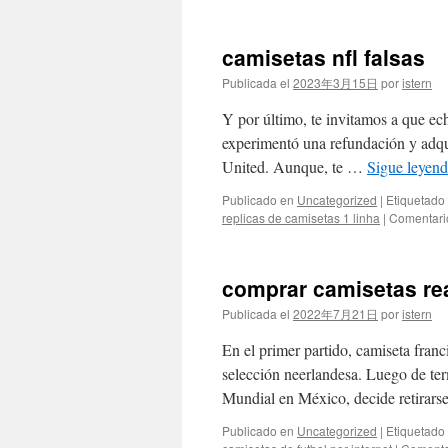
camisetas nfl falsas
Publicada el
2023年3月15日
por
istern
Y por último, te invitamos a que ech
experimentó una refundación y adqu
United. Aunque, te …
Sigue leyen
Publicado en
Uncategorized
|
Etiquetado
replicas de camisetas 1 linha
|
Comentari
comprar camisetas rea
Publicada el
2022年7月21日
por
istern
En el primer partido, camiseta franc
selección neerlandesa. Luego de ter
Mundial en México, decide retirars
Publicado en
Uncategorized
|
Etiquetado