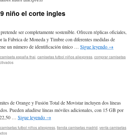
9 niño el corte ingles
retende ser completamente sostenible. Ofrecen réplicas oficiales,
por la Fábrica de Moneda y Timbre con diferentes medidas de
iene un número de identificación único …
Sigue leyendo
→
camiseta españa thai
,
camisetas futbol niños aliexpress
,
comprar camisetas
en
ctivados
equipacion
sevilla
2019
niño
el
corte
ingles
ímites de Orange y Fusión Total de Movistar incluyen dos líneas
ados. Pueden añadirse líneas móviles adicionales, con 15 GB por
r 22,50 …
Sigue leyendo
→
camisetas futbol niños aliexpress
,
tienda camisetas madrid
,
venta camisetas
en
ados