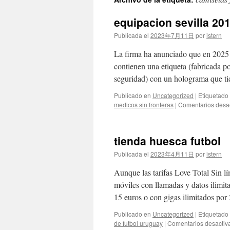
contenido
equipacion sevilla 201
Publicada el
2023年7月11日
por
istern
La firma ha anunciado que en 2025 p
contienen una etiqueta (fabricada 
seguridad) con un holograma que t
Publicado en
Uncategorized
|
Etiquetado
medicos sin fronteras
|
Comentarios desa
tienda huesca futbol
Publicada el
2023年4月11日
por
istern
Aunque las tarifas Love Total Sin l
móviles con llamadas y datos ilimit
15 euros o con gigas ilimitados po
Publicado en
Uncategorized
|
Etiquetado
de futbol uruguay
|
Comentarios desactiv