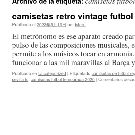
camisetas futbo
Archivo de la etiqueta:
contenido
camisetas retro vintage futbol
Publicada el
2023年5月16日
por
istern
El metrónomo es ese aparato creado par
pulso de las composiciones musicales, e
permite a los músicos tocar en armonía
funcionar a las mil maravillas al Barça
Publicado en
Uncategorized
|
Etiquetado
camisetas de futbol re
sevilla fc
,
camisetas futbol temporada 2020
|
Comentarios desac