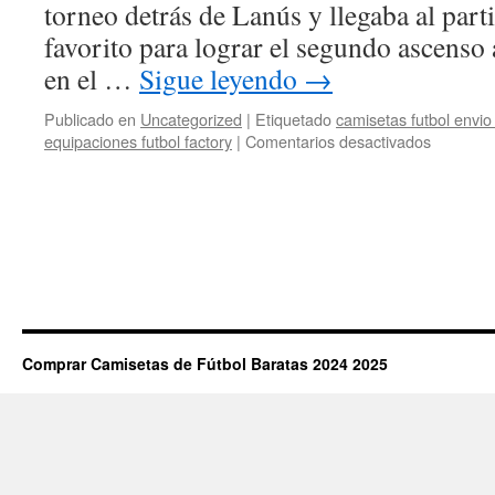
torneo detrás de Lanús y llegaba al par
favorito para lograr el segundo ascenso
en el …
Sigue leyendo
→
Publicado en
Uncategorized
|
Etiquetado
camisetas futbol envio
en
equipaciones futbol factory
|
Comentarios desactivados
camiseta
de
futbol
usadas
en
venta
Comprar Camisetas de Fútbol Baratas 2024 2025