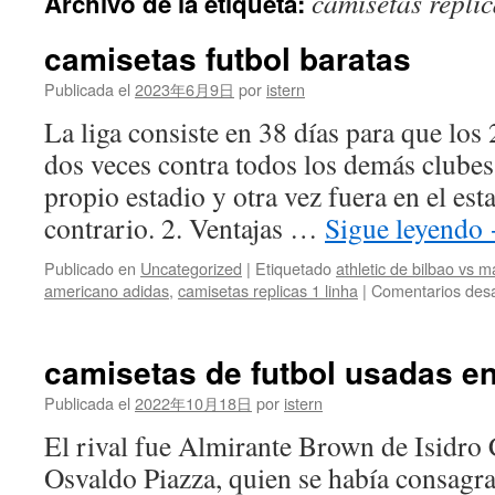
camisetas replic
Archivo de la etiqueta:
contenido
camisetas futbol baratas
Publicada el
2023年6月9日
por
istern
La liga consiste en 38 días para que los
dos veces contra todos los demás clubes
propio estadio y otra vez fuera en el est
contrario. 2. Ventajas …
Sigue leyendo
Publicado en
Uncategorized
|
Etiquetado
athletic de bilbao vs 
americano adidas
,
camisetas replicas 1 linha
|
Comentarios desa
camisetas de futbol usadas e
Publicada el
2022年10月18日
por
istern
El rival fue Almirante Brown de Isidro 
Osvaldo Piazza, quien se había consag