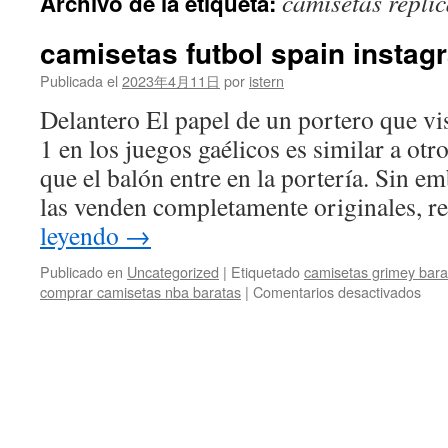
camisetas repli
Archivo de la etiqueta:
contenido
camisetas futbol spain instag
Publicada el
2023年4月11日
por
istern
Delantero El papel de un portero que vi
1 en los juegos gaélicos es similar a otr
que el balón entre en la portería. Sin e
las venden completamente originales, r
leyendo
→
Publicado en
Uncategorized
|
Etiquetado
camisetas grimey bara
en
comprar camisetas nba baratas
|
Comentarios desactivados
cam
futb
spai
inst