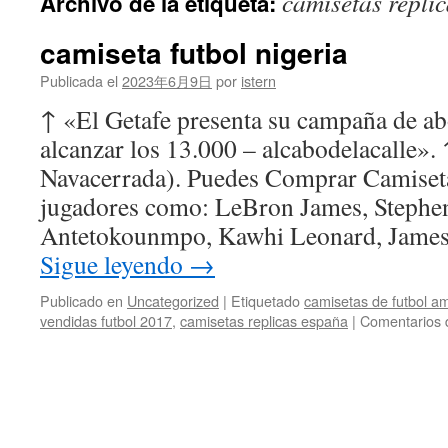
camisetas repli
Archivo de la etiqueta:
contenido
camiseta futbol nigeria
Publicada el
2023年6月9日
por
istern
↑ «El Getafe presenta su campaña de ab
alcanzar los 13.000 – alcabodelacalle».
Navacerrada). Puedes Comprar Camiset
jugadores como: LeBron James, Stephen
Antetokounmpo, Kawhi Leonard, Jame
Sigue leyendo
→
Publicado en
Uncategorized
|
Etiquetado
camisetas de futbol a
vendidas futbol 2017
,
camisetas replicas españa
|
Comentarios 