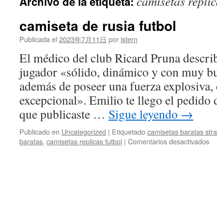
camisetas replic
Archivo de la etiqueta:
contenido
camiseta de rusia futbol
Publicada el
2023年7月11日
por
istern
El médico del club Ricard Pruna descri
jugador «sólido, dinámico y con muy bu
además de poseer una fuerza explosiva, e
excepcional». Emilio te llego el pedido
que publicaste …
Sigue leyendo
→
Publicado en
Uncategorized
|
Etiquetado
camisetas baratas stra
en
baratas
,
camisetas replicas futbol
|
Comentarios desactivados
ca
de
ru
fu