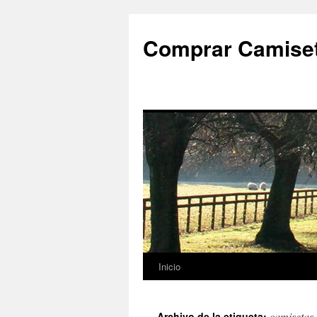
Comprar Camiset
Inicio
Saltar
al
camisetas 
Archivo de la etiqueta: