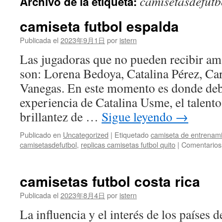
camisetasdefutb
Archivo de la etiqueta:
contenido
camiseta futbol espalda
Publicada el
2023年9月1日
por
istern
Las jugadoras que no pueden recibir am
son: Lorena Bedoya, Catalina Pérez, Ca
Vanegas. En este momento es donde deb
experiencia de Catalina Usme, el talento
brillantez de …
Sigue leyendo
→
Publicado en
Uncategorized
|
Etiquetado
camiseta de entrenami
camisetasdefutbol
,
replicas camisetas futbol quito
|
Comentarios
camisetas futbol costa rica
Publicada el
2023年8月4日
por
istern
La influencia y el interés de los países 