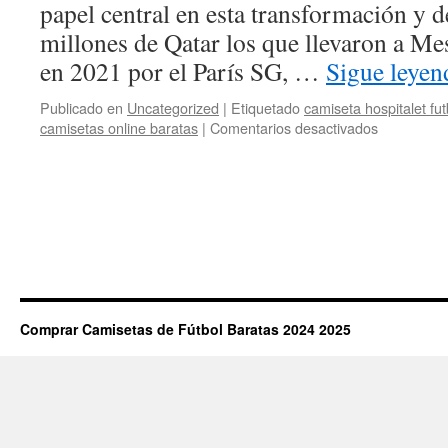
papel central en esta transformación y 
millones de Qatar los que llevaron a Me
en 2021 por el París SG, …
Sigue leye
Publicado en
Uncategorized
|
Etiquetado
camiseta hospitalet fut
en
camisetas online baratas
|
Comentarios desactivados
camisetas
futbol
costa
rica
Comprar Camisetas de Fútbol Baratas 2024 2025